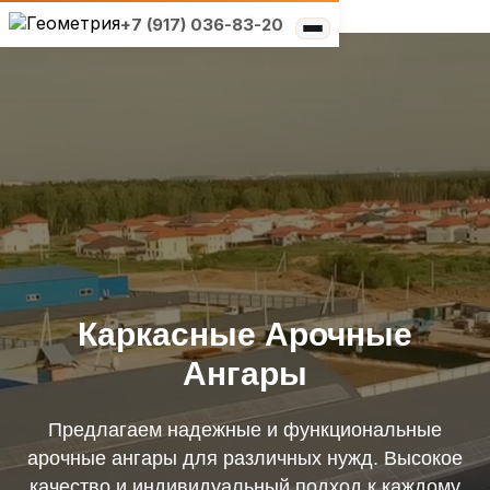
+7 (917) 036-83-20
Типы конструкций
Выберите свой
×
Услуги
регион
Решения по отраслям
О компании
Москва и область
Реализованные проекты
Санкт-Петербург и
область
Санкт-Петербург и область
Каркасные Арочные
Ангары
Нижний Новгород и
область
Предлагаем надежные и функциональные
арочные ангары для различных нужд. Высокое
Самара и область
качество и индивидуальный подход к каждому