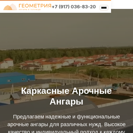
+7 (917) 036-83-20
Типы конструкций
Выберите свой
×
Услуги
регион
Решения по отраслям
О компании
Москва и область
Реализованные проекты
Санкт-Петербург и
область
Санкт-Петербург и область
Каркасные Арочные
Ангары
Нижний Новгород и
область
Предлагаем надежные и функциональные
арочные ангары для различных нужд. Высокое
Самара и область
качество и индивидуальный подход к каждому