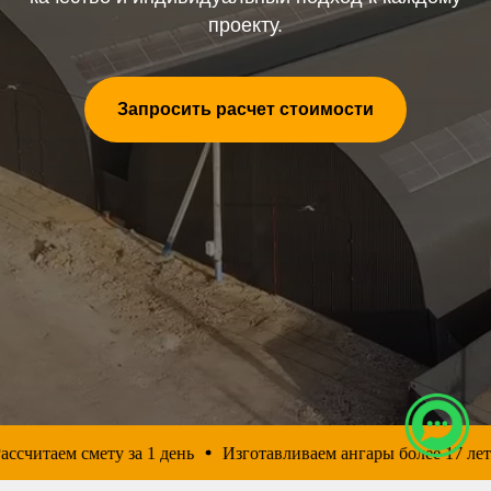
проекту.
Запросить расчет стоимости
итаем смету за 1 день
Изготавливаем ангары более 17 лет